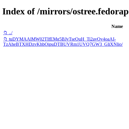
Index of /mirrors/ostree.fedorap
Name
📁 ../
📁 tuDYMAAlMW02TIfEMg5BJvTseOuH_Ti2avOv4oaAI-
TzAheBTXHDzvKhbOipuDTBUVRm1UVQ7GW3_GliXNlio/